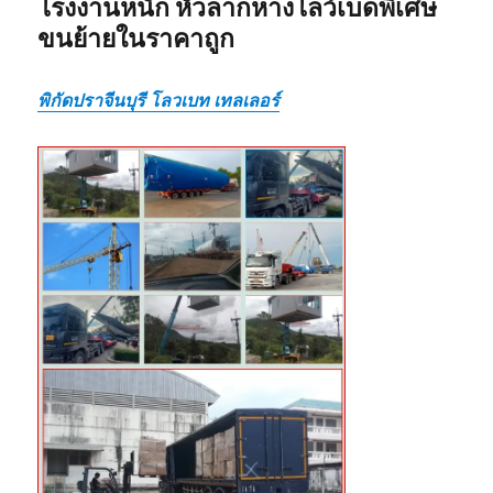
โรงงานหนัก หัวลากหางโลว์เบดพิเศษ
ขนย้ายในราคาถูก
พิกัดปราจีนบุรี โลวเบท เทลเลอร์