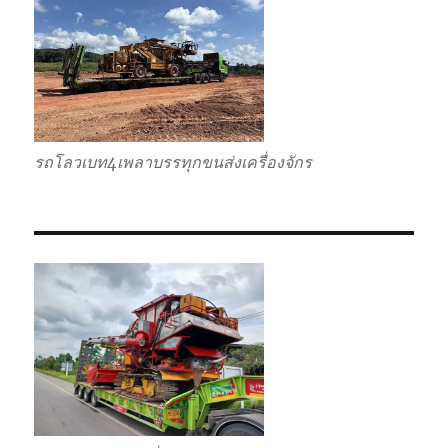
รถโลวเบท4เพลาบรรทุกขนส่งเครื่องจักร