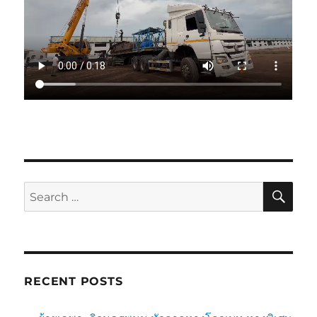
SE
Search
for:
RECENT POSTS