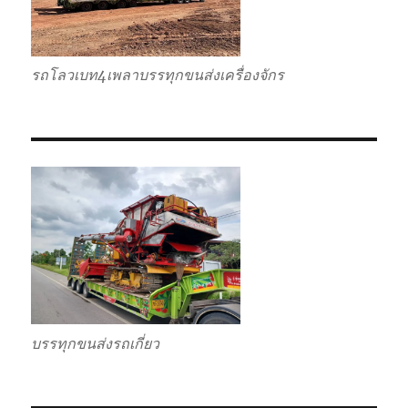
รถโลวเบท4เพลาบรรทุกขนส่งเครื่องจักร
บรรทุกขนส่งรถเกี่ยว