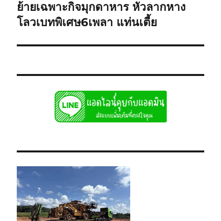
ย้ายเฉพาะกิจมุกดาหาร หัวลากหาง
Next
post:
โลวเบทพิเศษ6เพลา แท่นเตี้ย