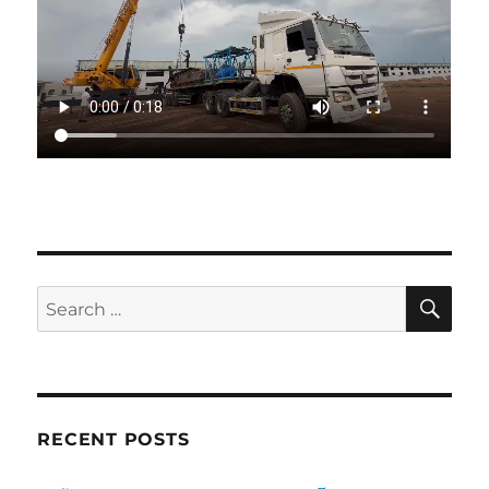
SE
Search
for:
RECENT POSTS