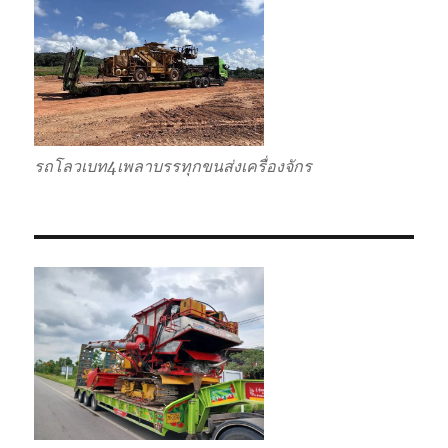
รถโลวเบท4เพลาบรรทุกขนส่งเครื่องจักร