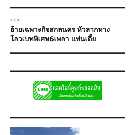
NEXT
ย้ายเฉพาะกิจสกลนคร หัวลากหาง
Next
post:
โลวเบทพิเศษ6เพลา แท่นเตี้ย