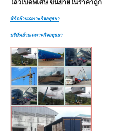
โลว์เบดพิเศษ ขนย้ายในราคาถูก
พิกัดย้ายเฉพาะกิจอยุธยา
บริษัทย้ายเฉพาะกิจอยุธยา