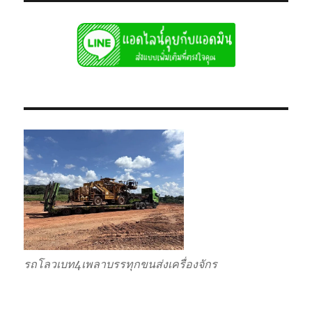
รถโลวเบท4เพลาบรรทุกขนส่งเครื่องจักร