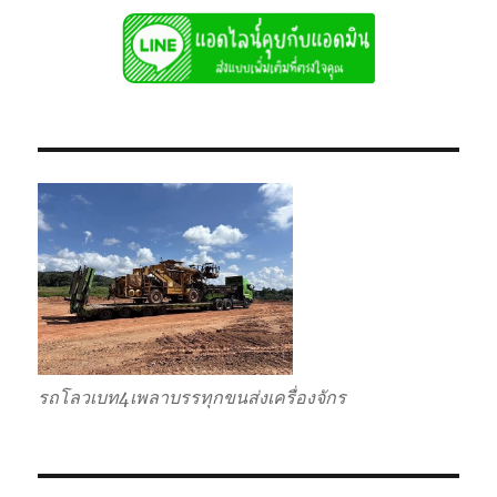
รถโลวเบท4เพลาบรรทุกขนส่งเครื่องจักร