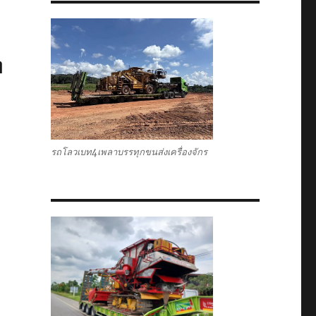
ท
รถโลวเบท4เพลาบรรทุกขนส่งเครื่องจักร