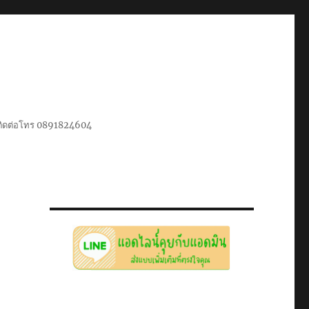
น ติดต่อโทร 0891824604