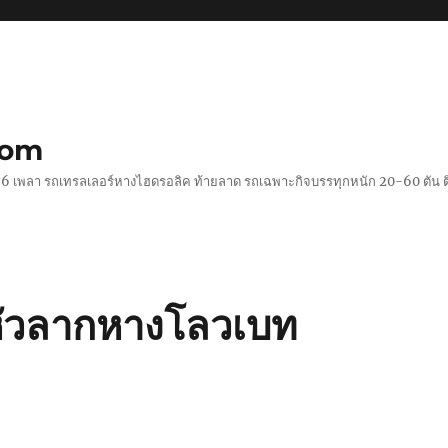
com
 2-6 เพลา รถเทรลเลอร์หางไฮดรอลิค ท้ายลาด รถเฉพาะกิจบรรทุกหนัก 20-60 ตั
หัวลากหางโลวเบท