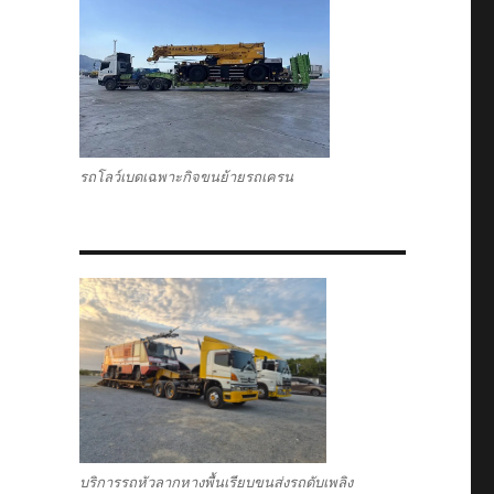
รถโลว์เบดเฉพาะกิจขนย้ายรถเครน
บริการรถหัวลากหางพื้นเรียบขนส่งรถดับเพลิง