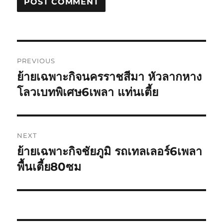
Post
PREVIOUS
navigation
ย้ายเฉพาะกิจนครราชสีมา หัวลากหาง
Previous
post:
โลวเบทพิเศษ6เพลา แท่นเตี้ย
NEXT
ย้ายเฉพาะกิจชัยภูมิ รถเทลเลอร์6เพลา
Next
post:
พื้นเตี้ย80ซม