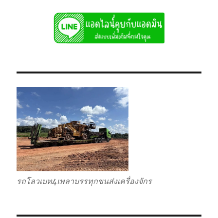
รถโลวเบท4เพลาบรรทุกขนส่งเครื่องจักร