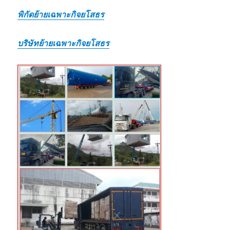
พิกัดย้ายเฉพาะกิจยโสธร
บริษัทย้ายเฉพาะกิจยโสธร