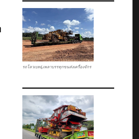
ท
รถโลวเบท4เพลาบรรทุกขนส่งเครื่องจักร