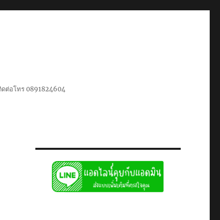
น ติดต่อโทร 0891824604