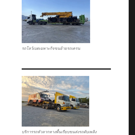
รถโลว์เบดเฉพาะกิจขนย้ายรถเครน
บริการรถหัวลากหางพื้นเรียบขนส่งรถดับเพลิง