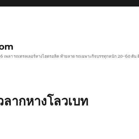
com
 2-6 เพลา รถเทรลเลอร์หางไฮดรอลิค ท้ายลาด รถเฉพาะกิจบรรทุกหนัก 20-60 ตั
หัวลากหางโลวเบท