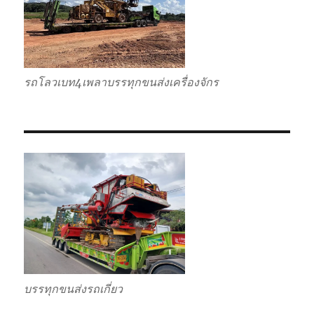
รถโลวเบท4เพลาบรรทุกขนส่งเครื่องจักร
บรรทุกขนส่งรถเกี่ยว