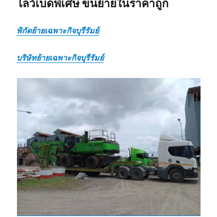
โลว์เบดพิเศษ ขนย้ายในราคาถูก
พิกัด
ย้ายเฉพาะกิจบุรีรัมย์
บริษัท
ย้ายเฉพาะกิจบุรีรัมย์