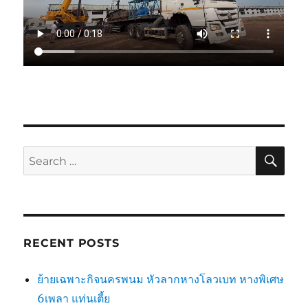
SE
Search
for:
RECENT POSTS
ย้ายเฉพาะกิจนครพนม หัวลากหางโลวเบท หางพิเศษ
6เพลา แท่นเตี้ย