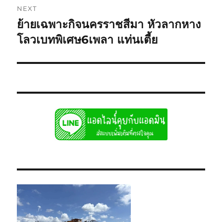
NEXT
ย้ายเฉพาะกิจนครราชสีมา หัวลากหาง
Next
post:
โลวเบทพิเศษ6เพลา แท่นเตี้ย