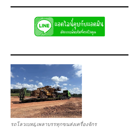
รถโลวเบท4เพลาบรรทุกขนส่งเครื่องจักร