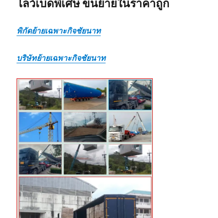
โลว์เบดพิเศษ ขนย้ายในราคาถูก
พิกัดย้ายเฉพาะกิจชัยนาท
บริษัทย้ายเฉพาะกิจชัยนาท