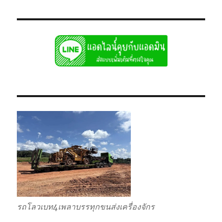
รถโลวเบท4เพลาบรรทุกขนส่งเครื่องจักร