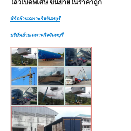
โลว์เบดพิเศษ ขนย้ายในราคาถูก
พิกัดย้ายเฉพาะกิจจันทบุรี
บริษัทย้ายเฉพาะกิจจันทบุรี