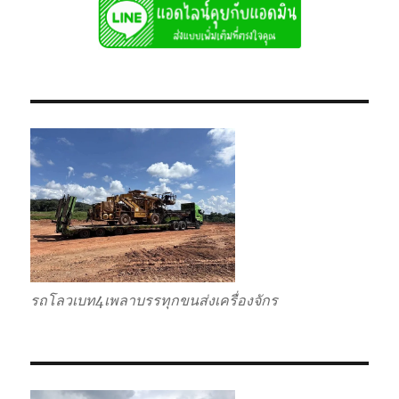
รถโลวเบท4เพลาบรรทุกขนส่งเครื่องจักร