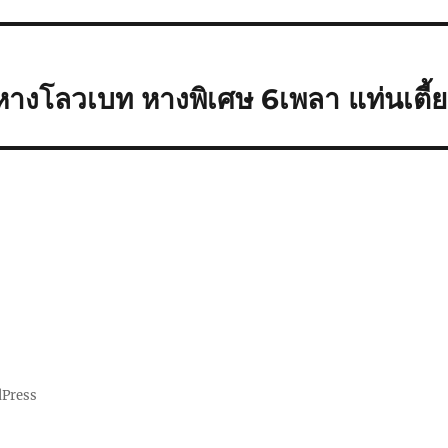
างโลวเบท หางพิเศษ 6เพลา แท่นเตี้ย
dPress