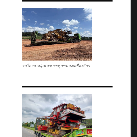
รถโลวเบท4เพลาบรรทุกขนส่งเครื่องจักร