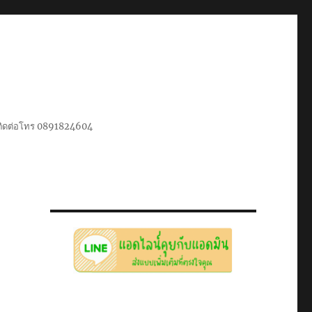
น ติดต่อโทร 0891824604