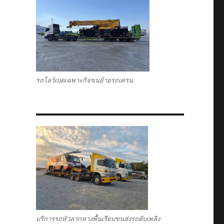
รถโลว์เบดเฉพาะกิจขนย้ายรถเครน
บริการรถหัวลากหางพื้นเรียบขนส่งรถดับเพลิง