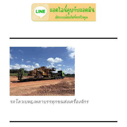
รถโลวเบท4เพลาบรรทุกขนส่งเครื่องจักร