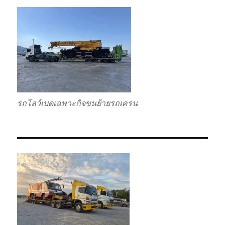
รถโลว์เบดเฉพาะกิจขนย้ายรถเครน