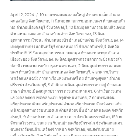
Posted
Tags
April 2, 2024
10 ด่านพรมแดนคลองใหญ่ ตำบลหาดเล็ก อำเภอ
on
คลองใหญ่ จังหวัดตราด
,
11 นิคมอุตสาหกรรมอมตะนคร ตำบลดอนหัว
ฬอ อำเภอเมืองชลบุรี จังหวัดชลบุรี
,
12 นิคมอุตสาหกรรมดับบลิวเอชเอ
ตำบลหนองละลอก อำเภอบ้านค่าย จังหวัดระยอง
,
13 นิคม
อุตสาหกรรมโรจนะ ตำบลหนองบัว อำเภอบ้านค่าย จังหวัดระยอง
,
14
เขตอุตสาหกรรมกบินทรืบุรี ตำบลหนองกี่ อำเภอกบินทร์บุรี จังหวัด
ปราจีนบุรี
,
15 นิคมอุตสาหกรรมมาบตาพุด ตำบลมาบตาพุด อำเภอ
เมืองระยอง จังหวัดระยอง
,
16 นิคมอุตสาหกรรมลาดกระบัง แขวงลำ
ปลาทิว เขตลาดกระบัง กรุงเทพมหานคร
,
2 นิคมอุตสาหกรรมอมตะ
นคร ตำบลบ้านเก่า อำเภอพานทอง จังหวัดชลบุรี
,
4 อาคารบริหาร
ท่าเรือแหลมฉบัง การท่าเรือแห่งประเทศไทย ตำบลทุ่งสุขลา อำเภอ
ศรีราชา จังหวัดชลบุรี
,
5 สำนักงานนิคมอุตสาหกรรมบางปู ตำบลแพ
รกษา อำเภอเมืองสมุทรปราการ กรุงเทพมหานคร
,
6 ท่าเรือกรุงเทพ
แขวงคลองเตย เขตคลองเตย กรุงเทพมหานคร
,
7 ด่านพรมแดน
อรัญประเทศ ตำบลอรัญประเทศ อำเภออรัญประเทศ จังหวัดสระแก้ว
,
8 นิคมอุตสาหกรรมหนองแค ตำบลห้วยขมิ้น อำเภอหนองแค จังหวัด
สระบุรี
,
9 ตำบลประทาย อำเภอประทาย จังหวัดนครราชสีมา
,
i5ย้าย
จักรกลโรงงาน
,
ขนส่ง รถ รับขนย้ายเครื่องจักรหนัก จังหวัดสกลนคร
,
ขนส่งรถรับขนย้ายเครื่องจักรหนัก จังหวัดเลย
,
ขนส่งรับขนย้าย
เครื่องจักรหนัก จังหวัดร้อยเอ็ด
,
จาก นิคมอุตสาหกรรมมาบตาพุด