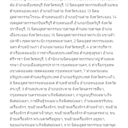
ฬอ อำเภอเมืองชลบุรี จังหวัดชลบุรี
,
12 นิคมอุตสาหกรรมดับบลิวเอชเอ
ตำบลหนองละลอก อำเภอบ้านค่าย จังหวัดระยอง
,
13 นิคม
อุตสาหกรรมโรจนะ ตำบลหนองบัว อำเภอบ้านค่าย จังหวัดระยอง
,
14
เขตอุตสาหกรรมกบินทรืบุรี ตำบลหนองกี่ อำเภอกบินทร์บุรี จังหวัด
ปราจีนบุรี
,
15 นิคมอุตสาหกรรมมาบตาพุด ตำบลมาบตาพุด อำเภอ
เมืองระยอง จังหวัดระยอง
,
16 นิคมอุตสาหกรรมลาดกระบัง แขวงลำ
ปลาทิว เขตลาดกระบัง กรุงเทพมหานคร
,
2 นิคมอุตสาหกรรมอมตะ
นคร ตำบลบ้านเก่า อำเภอพานทอง จังหวัดชลบุรี
,
4 อาคารบริหาร
ท่าเรือแหลมฉบัง การท่าเรือแห่งประเทศไทย ตำบลทุ่งสุขลา อำเภอ
ศรีราชา จังหวัดชลบุรี
,
5 สำนักงานนิคมอุตสาหกรรมบางปู ตำบลแพ
รกษา อำเภอเมืองสมุทรปราการ กรุงเทพมหานคร
,
6 ท่าเรือกรุงเทพ
แขวงคลองเตย เขตคลองเตย กรุงเทพมหานคร
,
7 ด่านพรมแดน
อรัญประเทศ ตำบลอรัญประเทศ อำเภออรัญประเทศ จังหวัดสระแก้ว
,
8 นิคมอุตสาหกรรมหนองแค ตำบลห้วยขมิ้น อำเภอหนองแค จังหวัด
สระบุรี
,
9 ตำบลประทาย อำเภอประทาย จังหวัดนครราชสีมา
,
กรุงเทพมหานครรถเฉพาะกิจพิเศษ6เพลา
,
กาญจนบุรีรถเฉพาะกิจ
พิเศษ6เพลา
,
กาฬสินธุ์รถเฉพาะกิจพิเศษ6เพลา
,
กำแพงเพชรรับขน
เครื่องจักร
,
ขนย้ายเครื่องจักร
,
ขนย้ายเครื่องจักร ตำบลจำปา
,
ขนย้าย
เครื่องจักร ตำบลท่าเจ้าสนุก
,
ขนย้ายเครื่องจักร ตำบลนครหลวง
,
ขน
ย้ายเครื่องจักร พระนครศรีอยุธยา
,
ขนย้ายเครื่องจักร อยุธยา
,
ขอนแก่นรถเฉพาะกิจพิเศษ6เพลา
,
จาก นิคมอุตสาหกรรมมาบตาพุด