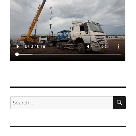
SE
Search
for: