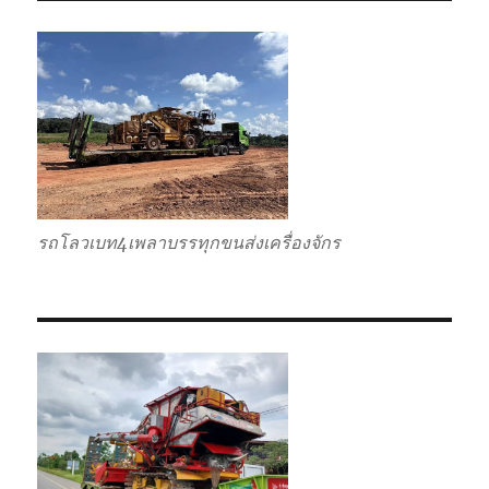
กลับ
รวม
รถโลวเบท4เพลาบรรทุกขนส่งเครื่องจักร