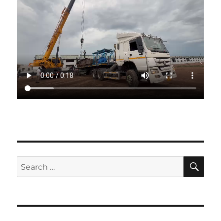
SE
Search
for: