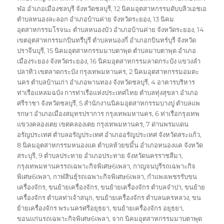
ฬอ อำเภอเมืองชลบุรี จังหวัดชลบุรี
,
12 นิคมอุตสาหกรรมดับบลิวเอชเอ
ตำบลหนองละลอก อำเภอบ้านค่าย จังหวัดระยอง
,
13 นิคม
อุตสาหกรรมโรจนะ ตำบลหนองบัว อำเภอบ้านค่าย จังหวัดระยอง
,
14
เขตอุตสาหกรรมกบินทรืบุรี ตำบลหนองกี่ อำเภอกบินทร์บุรี จังหวัด
ปราจีนบุรี
,
15 นิคมอุตสาหกรรมมาบตาพุด ตำบลมาบตาพุด อำเภอ
เมืองระยอง จังหวัดระยอง
,
16 นิคมอุตสาหกรรมลาดกระบัง แขวงลำ
ปลาทิว เขตลาดกระบัง กรุงเทพมหานคร
,
2 นิคมอุตสาหกรรมอมตะ
นคร ตำบลบ้านเก่า อำเภอพานทอง จังหวัดชลบุรี
,
4 อาคารบริหาร
ท่าเรือแหลมฉบัง การท่าเรือแห่งประเทศไทย ตำบลทุ่งสุขลา อำเภอ
ศรีราชา จังหวัดชลบุรี
,
5 สำนักงานนิคมอุตสาหกรรมบางปู ตำบลแพ
รกษา อำเภอเมืองสมุทรปราการ กรุงเทพมหานคร
,
6 ท่าเรือกรุงเทพ
แขวงคลองเตย เขตคลองเตย กรุงเทพมหานคร
,
7 ด่านพรมแดน
อรัญประเทศ ตำบลอรัญประเทศ อำเภออรัญประเทศ จังหวัดสระแก้ว
,
8 นิคมอุตสาหกรรมหนองแค ตำบลห้วยขมิ้น อำเภอหนองแค จังหวัด
สระบุรี
,
9 ตำบลประทาย อำเภอประทาย จังหวัดนครราชสีมา
,
กรุงเทพมหานครรถเฉพาะกิจพิเศษ6เพลา
,
กาญจนบุรีรถเฉพาะกิจ
พิเศษ6เพลา
,
กาฬสินธุ์รถเฉพาะกิจพิเศษ6เพลา
,
กำแพงเพชรรับขน
เครื่องจักร
,
ขนย้ายเครื่องจักร
,
ขนย้ายเครื่องจักร ตำบลจำปา
,
ขนย้าย
เครื่องจักร ตำบลท่าเจ้าสนุก
,
ขนย้ายเครื่องจักร ตำบลนครหลวง
,
ขน
ย้ายเครื่องจักร พระนครศรีอยุธยา
,
ขนย้ายเครื่องจักร อยุธยา
,
ขอนแก่นรถเฉพาะกิจพิเศษ6เพลา
,
จาก นิคมอุตสาหกรรมมาบตาพุด