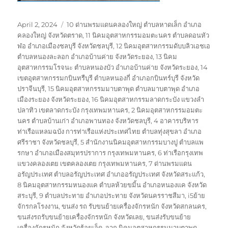
Posted
Tags
April 2, 2024
10 ด่านพรมแดนคลองใหญ่ ตำบลหาดเล็ก อำเภอ
on
คลองใหญ่ จังหวัดตราด
,
11 นิคมอุตสาหกรรมอมตะนคร ตำบลดอนหัว
ฬอ อำเภอเมืองชลบุรี จังหวัดชลบุรี
,
12 นิคมอุตสาหกรรมดับบลิวเอชเอ
ตำบลหนองละลอก อำเภอบ้านค่าย จังหวัดระยอง
,
13 นิคม
อุตสาหกรรมโรจนะ ตำบลหนองบัว อำเภอบ้านค่าย จังหวัดระยอง
,
14
เขตอุตสาหกรรมกบินทรืบุรี ตำบลหนองกี่ อำเภอกบินทร์บุรี จังหวัด
ปราจีนบุรี
,
15 นิคมอุตสาหกรรมมาบตาพุด ตำบลมาบตาพุด อำเภอ
เมืองระยอง จังหวัดระยอง
,
16 นิคมอุตสาหกรรมลาดกระบัง แขวงลำ
ปลาทิว เขตลาดกระบัง กรุงเทพมหานคร
,
2 นิคมอุตสาหกรรมอมตะ
นคร ตำบลบ้านเก่า อำเภอพานทอง จังหวัดชลบุรี
,
4 อาคารบริหาร
ท่าเรือแหลมฉบัง การท่าเรือแห่งประเทศไทย ตำบลทุ่งสุขลา อำเภอ
ศรีราชา จังหวัดชลบุรี
,
5 สำนักงานนิคมอุตสาหกรรมบางปู ตำบลแพ
รกษา อำเภอเมืองสมุทรปราการ กรุงเทพมหานคร
,
6 ท่าเรือกรุงเทพ
แขวงคลองเตย เขตคลองเตย กรุงเทพมหานคร
,
7 ด่านพรมแดน
อรัญประเทศ ตำบลอรัญประเทศ อำเภออรัญประเทศ จังหวัดสระแก้ว
,
8 นิคมอุตสาหกรรมหนองแค ตำบลห้วยขมิ้น อำเภอหนองแค จังหวัด
สระบุรี
,
9 ตำบลประทาย อำเภอประทาย จังหวัดนครราชสีมา
,
i5ย้าย
จักรกลโรงงาน
,
ขนส่ง รถ รับขนย้ายเครื่องจักรหนัก จังหวัดสกลนคร
,
ขนส่งรถรับขนย้ายเครื่องจักรหนัก จังหวัดเลย
,
ขนส่งรับขนย้าย
เครื่องจักรหนัก จังหวัดร้อยเอ็ด
,
จาก นิคมอุตสาหกรรมมาบตาพุด