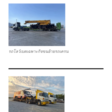
รถโลว์เบดเฉพาะกิจขนย้ายรถเครน