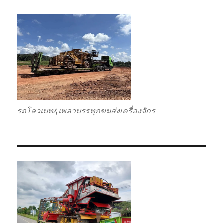
กลับ
รวม
รถโลวเบท4เพลาบรรทุกขนส่งเครื่องจักร