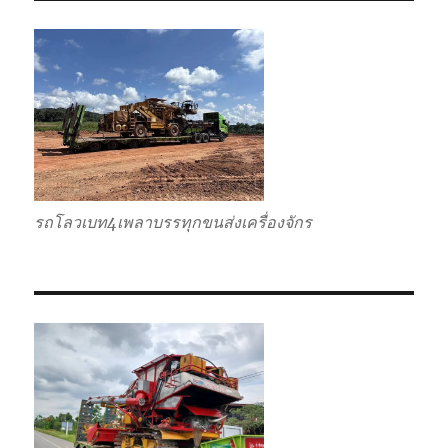
กลับ
รวม
รถโลวเบท4เพลาบรรทุกขนส่งเครื่องจักร