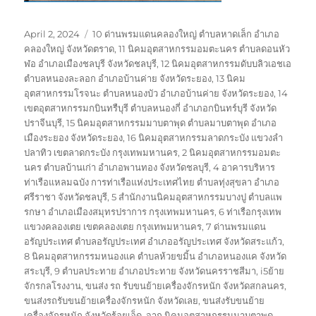
Posted
Tags
April 2, 2024
10 ด่านพรมแดนคลองใหญ่ ตำบลหาดเล็ก อำเภอ
on
คลองใหญ่ จังหวัดตราด
,
11 นิคมอุตสาหกรรมอมตะนคร ตำบลดอนหัว
ฬอ อำเภอเมืองชลบุรี จังหวัดชลบุรี
,
12 นิคมอุตสาหกรรมดับบลิวเอชเอ
ตำบลหนองละลอก อำเภอบ้านค่าย จังหวัดระยอง
,
13 นิคม
อุตสาหกรรมโรจนะ ตำบลหนองบัว อำเภอบ้านค่าย จังหวัดระยอง
,
14
เขตอุตสาหกรรมกบินทรืบุรี ตำบลหนองกี่ อำเภอกบินทร์บุรี จังหวัด
ปราจีนบุรี
,
15 นิคมอุตสาหกรรมมาบตาพุด ตำบลมาบตาพุด อำเภอ
เมืองระยอง จังหวัดระยอง
,
16 นิคมอุตสาหกรรมลาดกระบัง แขวงลำ
ปลาทิว เขตลาดกระบัง กรุงเทพมหานคร
,
2 นิคมอุตสาหกรรมอมตะ
นคร ตำบลบ้านเก่า อำเภอพานทอง จังหวัดชลบุรี
,
4 อาคารบริหาร
ท่าเรือแหลมฉบัง การท่าเรือแห่งประเทศไทย ตำบลทุ่งสุขลา อำเภอ
ศรีราชา จังหวัดชลบุรี
,
5 สำนักงานนิคมอุตสาหกรรมบางปู ตำบลแพ
รกษา อำเภอเมืองสมุทรปราการ กรุงเทพมหานคร
,
6 ท่าเรือกรุงเทพ
แขวงคลองเตย เขตคลองเตย กรุงเทพมหานคร
,
7 ด่านพรมแดน
อรัญประเทศ ตำบลอรัญประเทศ อำเภออรัญประเทศ จังหวัดสระแก้ว
,
8 นิคมอุตสาหกรรมหนองแค ตำบลห้วยขมิ้น อำเภอหนองแค จังหวัด
สระบุรี
,
9 ตำบลประทาย อำเภอประทาย จังหวัดนครราชสีมา
,
i5ย้าย
จักรกลโรงงาน
,
ขนส่ง รถ รับขนย้ายเครื่องจักรหนัก จังหวัดสกลนคร
,
ขนส่งรถรับขนย้ายเครื่องจักรหนัก จังหวัดเลย
,
ขนส่งรับขนย้าย
เครื่องจักรหนัก จังหวัดร้อยเอ็ด
,
จาก นิคมอุตสาหกรรมมาบตาพุด