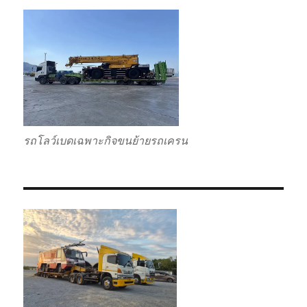
รถโลว์เบดเฉพาะกิจขนย้ายรถเครน