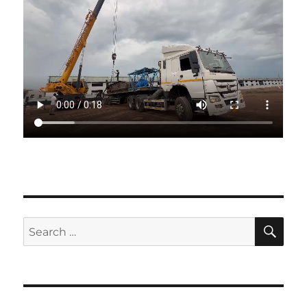
SE
Search
for: