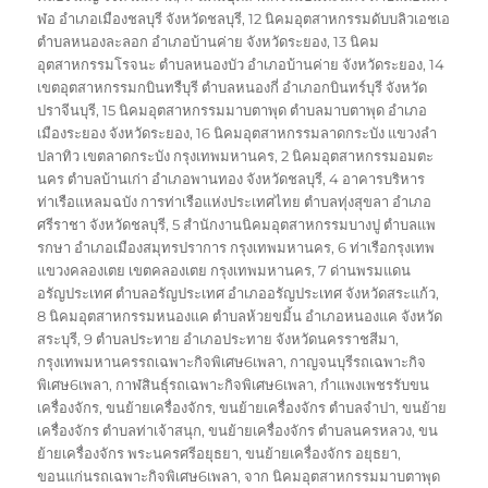
ฬอ อำเภอเมืองชลบุรี จังหวัดชลบุรี
,
12 นิคมอุตสาหกรรมดับบลิวเอชเอ
ตำบลหนองละลอก อำเภอบ้านค่าย จังหวัดระยอง
,
13 นิคม
อุตสาหกรรมโรจนะ ตำบลหนองบัว อำเภอบ้านค่าย จังหวัดระยอง
,
14
เขตอุตสาหกรรมกบินทรืบุรี ตำบลหนองกี่ อำเภอกบินทร์บุรี จังหวัด
ปราจีนบุรี
,
15 นิคมอุตสาหกรรมมาบตาพุด ตำบลมาบตาพุด อำเภอ
เมืองระยอง จังหวัดระยอง
,
16 นิคมอุตสาหกรรมลาดกระบัง แขวงลำ
ปลาทิว เขตลาดกระบัง กรุงเทพมหานคร
,
2 นิคมอุตสาหกรรมอมตะ
นคร ตำบลบ้านเก่า อำเภอพานทอง จังหวัดชลบุรี
,
4 อาคารบริหาร
ท่าเรือแหลมฉบัง การท่าเรือแห่งประเทศไทย ตำบลทุ่งสุขลา อำเภอ
ศรีราชา จังหวัดชลบุรี
,
5 สำนักงานนิคมอุตสาหกรรมบางปู ตำบลแพ
รกษา อำเภอเมืองสมุทรปราการ กรุงเทพมหานคร
,
6 ท่าเรือกรุงเทพ
แขวงคลองเตย เขตคลองเตย กรุงเทพมหานคร
,
7 ด่านพรมแดน
อรัญประเทศ ตำบลอรัญประเทศ อำเภออรัญประเทศ จังหวัดสระแก้ว
,
8 นิคมอุตสาหกรรมหนองแค ตำบลห้วยขมิ้น อำเภอหนองแค จังหวัด
สระบุรี
,
9 ตำบลประทาย อำเภอประทาย จังหวัดนครราชสีมา
,
กรุงเทพมหานครรถเฉพาะกิจพิเศษ6เพลา
,
กาญจนบุรีรถเฉพาะกิจ
พิเศษ6เพลา
,
กาฬสินธุ์รถเฉพาะกิจพิเศษ6เพลา
,
กำแพงเพชรรับขน
เครื่องจักร
,
ขนย้ายเครื่องจักร
,
ขนย้ายเครื่องจักร ตำบลจำปา
,
ขนย้าย
เครื่องจักร ตำบลท่าเจ้าสนุก
,
ขนย้ายเครื่องจักร ตำบลนครหลวง
,
ขน
ย้ายเครื่องจักร พระนครศรีอยุธยา
,
ขนย้ายเครื่องจักร อยุธยา
,
ขอนแก่นรถเฉพาะกิจพิเศษ6เพลา
,
จาก นิคมอุตสาหกรรมมาบตาพุด