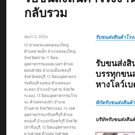
กลับรวม
Posted
April 2, 2024
รับขนส่งสินค้าโรง
on
Tags
10 ด่านพรมแดนคลองใหญ่
ตำบลหาดเล็ก อำเภอคลองใหญ่
จังหวัดตราด
,
11 นิคม
รับขนส่งส
อุตสาหกรรมอมตะนคร ตำบล
ดอนหัวฬอ อำเภอเมืองชลบุรี
บรรทุกขนส
จังหวัดชลบุรี
,
12 นิคมอุตสาหกร
หางโลว์เบ
รมดับบลิวเอชเอ ตำบลหนอง
ละลอก อำเภอบ้านค่าย จังหวัด
ระยอง
,
13 นิคมอุตสาหกรรมโรจ
นะ ตำบลหนองบัว อำเภอ
พิกัดรับขนส่งสินค
บ้านค่าย จังหวัดระยอง
,
14 เขต
อุตสาหกรรมกบินทรืบุรี ตำบล
บริษัทรับขนส่งสิน
หนองกี่ อำเภอกบินทร์บุรี จังหวัด
ปราจีนบุรี
,
15 นิคมอุตสาหกรรม
มาบตาพุด ตำบลมาบตาพุด