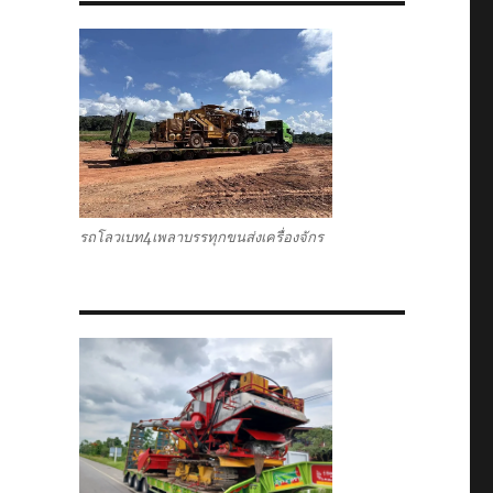
รถโลวเบท4เพลาบรรทุกขนส่งเครื่องจักร