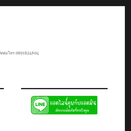
น ติดต่อโทร 0891824604