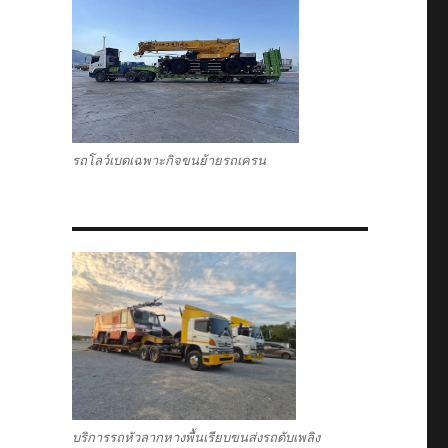
รถโลว์เบดเฉพาะกิจขนย้ายรถเครน
บริการรถหัวลากหางพื้นเรียบขนส่งรถดับเพลิง