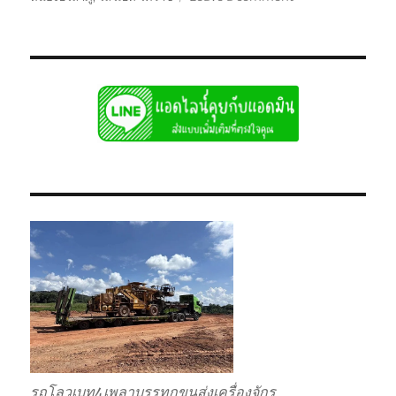
โลวเบท
โคราช
บรรทุก
รับ
ส่ง
ไป
แบบ
เหมา
กลับ
รวม
รถโลวเบท4เพลาบรรทุกขนส่งเครื่องจักร