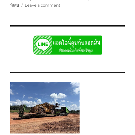
on
พิเศษ
Leave a comment
บริษัท
โลวเบท
เฉพาะ
กิจ
พิเศษ
บรรทุก
รับ
ส่ง
ไป
แบบ
เหมา
กลับ
รวม