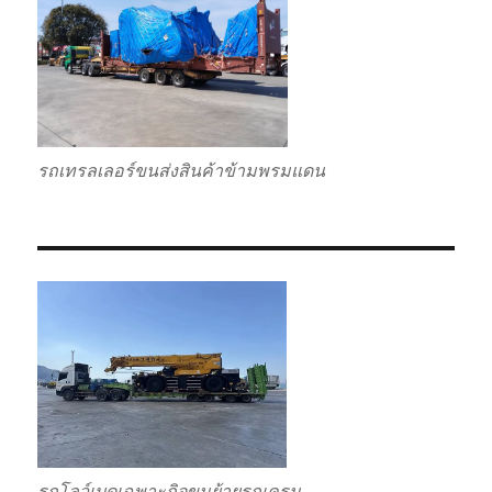
รถเทรลเลอร์ขนส่งสินค้าข้ามพรมแดน
รถโลว์เบดเฉพาะกิจขนย้ายรถเครน