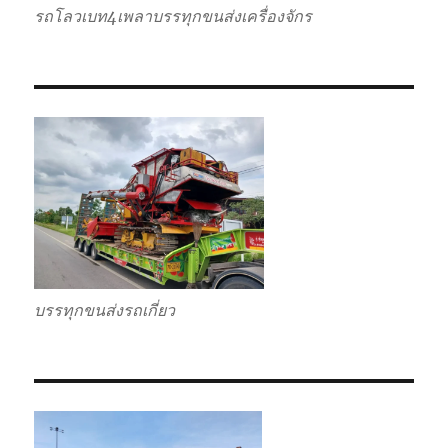
รถโลวเบท4เพลาบรรทุกขนส่งเครื่องจักร
บรรทุกขนส่งรถเกี่ยว