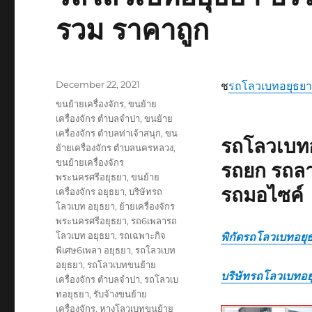
รวม ราคาถูก
Posted
December 22, 2021
ช
รถโลวเบทอยุธยา
on
Tags
ขนย้ายเครื่องจักร
,
ขนย้าย
เครื่องจักร ตำบลจำปา
,
ขนย้าย
เครื่องจักร ตำบลท่าเจ้าสนุก
,
ขน
รถโลวเบทอ
ย้ายเครื่องจักร ตำบลนครหลวง
,
ขนย้ายเครื่องจักร
รถยก รถลา
พระนครศรีอยุธยา
,
ขนย้าย
รถมอไซค์
เครื่องจักร อยุธยา
,
บริษัทรถ
โลวเบท อยุธยา
,
ย้ายเครื่องจักร
พระนครศรีอยุธยา
,
รถ6เพลารถ
โลวเบท อยุธยา
,
รถเฉพาะกิจ
พิกัดรถโลวเบทอยุ
พิเศษ6เพลา อยุธยา
,
รถโลวเบท
อยุธยา
,
รถโลวเบทขนย้าย
บริษัทรถโลวเบทอย
เครื่องจักร ตำบลจำปา
,
รถโลวเบ
ทอยุธยา
,
รับจ้างขนย้าย
เครื่องจักร
,
หางโลวเบทขนย้าย