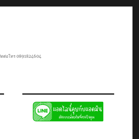
น ติดต่อโทร 0891824604