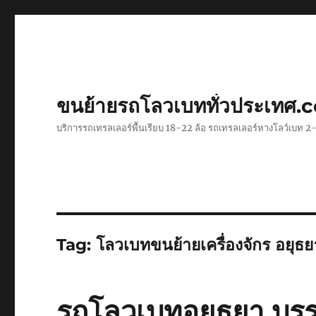
ขนย้ายรถโลวเบททั่วประเทศ.
บริการรถเทรลเลอร์พื้นเรียบ 18-22 ล้อ รถเทรลเลอร์หางโลว์เบท
Tag:
โลวเบทขนย้ายเครื่องจักร อยุธย
รถโลวเบทอยุธยา บรร