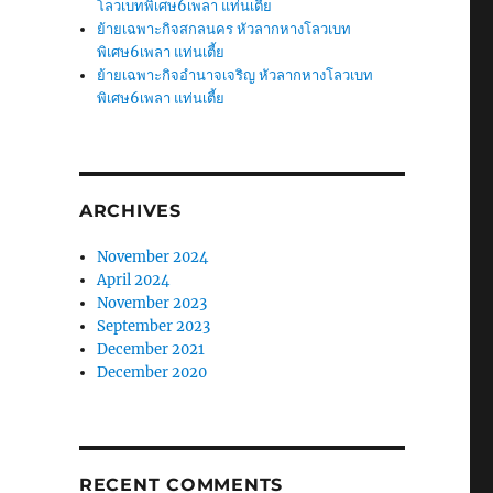
โลวเบทพิเศษ6เพลา แท่นเตี้ย
ย้ายเฉพาะกิจสกลนคร หัวลากหางโลวเบท
พิเศษ6เพลา แท่นเตี้ย
ย้ายเฉพาะกิจอำนาจเจริญ หัวลากหางโลวเบท
พิเศษ6เพลา แท่นเตี้ย
ARCHIVES
November 2024
April 2024
November 2023
September 2023
December 2021
December 2020
RECENT COMMENTS