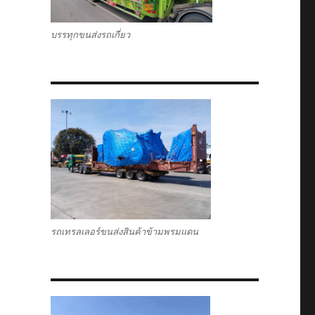
บรรทุกขนส่งรถเกี่ยว
รถเทรลเลอร์ขนส่งสินค้าข้ามพรมแดน