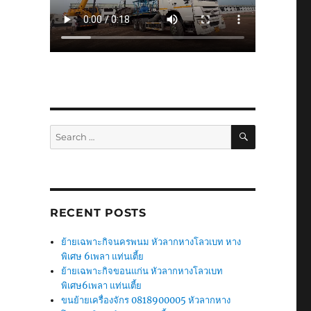
SEARCH
Search
for:
RECENT POSTS
ย้ายเฉพาะกิจนครพนม หัวลากหางโลวเบท หาง
พิเศษ 6เพลา แท่นเตี้ย
ย้ายเฉพาะกิจขอนแก่น หัวลากหางโลวเบท
พิเศษ6เพลา แท่นเตี้ย
ขนย้ายเครื่องจักร 0818900005 หัวลากหาง