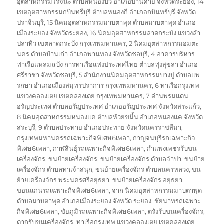
อุตสาหกรรมโรจนะ ตำบลหนองบัว อำเภอบ้านค่าย จังหวัดระยอง
,
14
เขตอุตสาหกรรมกบินทรืบุรี ตำบลหนองกี่ อำเภอกบินทร์บุรี จังหวัด
ปราจีนบุรี
,
15 นิคมอุตสาหกรรมมาบตาพุด ตำบลมาบตาพุด อำเภอ
เมืองระยอง จังหวัดระยอง
,
16 นิคมอุตสาหกรรมลาดกระบัง แขวงลำ
ปลาทิว เขตลาดกระบัง กรุงเทพมหานคร
,
2 นิคมอุตสาหกรรมอมตะ
นคร ตำบลบ้านเก่า อำเภอพานทอง จังหวัดชลบุรี
,
4 อาคารบริหาร
ท่าเรือแหลมฉบัง การท่าเรือแห่งประเทศไทย ตำบลทุ่งสุขลา อำเภอ
ศรีราชา จังหวัดชลบุรี
,
5 สำนักงานนิคมอุตสาหกรรมบางปู ตำบลแพ
รกษา อำเภอเมืองสมุทรปราการ กรุงเทพมหานคร
,
6 ท่าเรือกรุงเทพ
แขวงคลองเตย เขตคลองเตย กรุงเทพมหานคร
,
7 ด่านพรมแดน
อรัญประเทศ ตำบลอรัญประเทศ อำเภออรัญประเทศ จังหวัดสระแก้ว
,
8 นิคมอุตสาหกรรมหนองแค ตำบลห้วยขมิ้น อำเภอหนองแค จังหวัด
สระบุรี
,
9 ตำบลประทาย อำเภอประทาย จังหวัดนครราชสีมา
,
กรุงเทพมหานครรถเฉพาะกิจพิเศษ6เพลา
,
กาญจนบุรีรถเฉพาะกิจ
พิเศษ6เพลา
,
กาฬสินธุ์รถเฉพาะกิจพิเศษ6เพลา
,
กำแพงเพชรรับขน
เครื่องจักร
,
ขนย้ายเครื่องจักร
,
ขนย้ายเครื่องจักร ตำบลจำปา
,
ขนย้าย
เครื่องจักร ตำบลท่าเจ้าสนุก
,
ขนย้ายเครื่องจักร ตำบลนครหลวง
,
ขน
ย้ายเครื่องจักร พระนครศรีอยุธยา
,
ขนย้ายเครื่องจักร อยุธยา
,
ขอนแก่นรถเฉพาะกิจพิเศษ6เพลา
,
จาก นิคมอุตสาหกรรมมาบตาพุด
ตำบลมาบตาพุด อำเภอเมืองระยอง จังหวัด ระยอง
,
ชัยนาทรถเฉพาะ
กิจพิเศษ6เพลา
,
ชัยภูมิรถเฉพาะกิจพิเศษ6เพลา
,
ตรังรับขนเครื่องจักร
,
ตากรับขนเครื่องจักร
,
ท่าเรือกรุงเทพ แขวงคลองเตย เขตคลองเตย