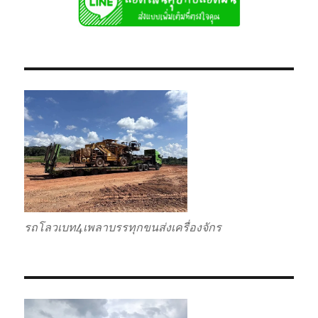
ไป
แบบ
เหมา
กลับ
รวม
รถโลวเบท4เพลาบรรทุกขนส่งเครื่องจักร