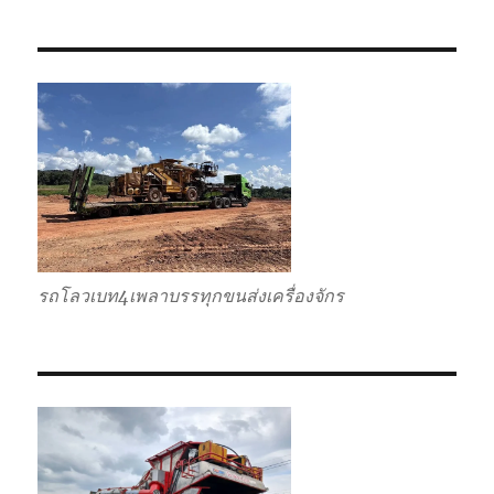
แบบ
เหมา
กลับ
รวม
รถโลวเบท4เพลาบรรทุกขนส่งเครื่องจักร