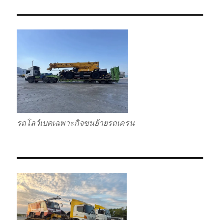
รถโลว์เบดเฉพาะกิจขนย้ายรถเครน