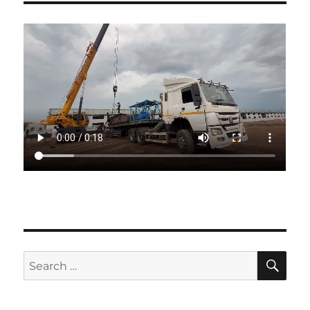
SE
Search
for: