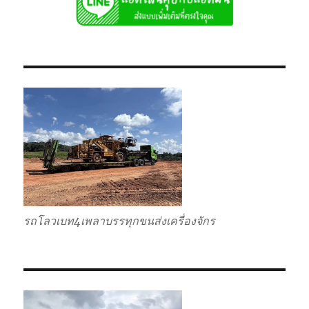
ไป
แบบ
เหมา
กลับ
รวม
รถโลวเบท4เพลาบรรทุกขนส่งเครื่องจักร