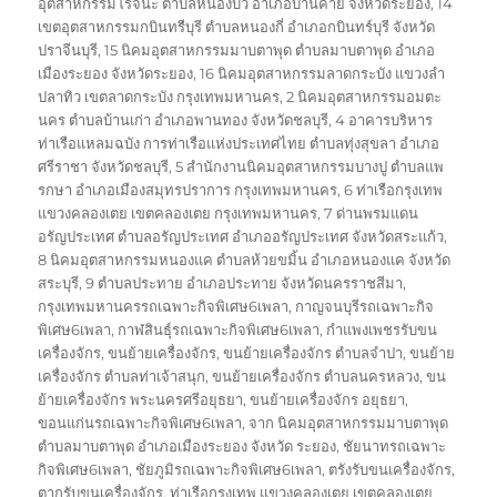
อุตสาหกรรมโรจนะ ตำบลหนองบัว อำเภอบ้านค่าย จังหวัดระยอง
,
14
เขตอุตสาหกรรมกบินทรืบุรี ตำบลหนองกี่ อำเภอกบินทร์บุรี จังหวัด
ปราจีนบุรี
,
15 นิคมอุตสาหกรรมมาบตาพุด ตำบลมาบตาพุด อำเภอ
เมืองระยอง จังหวัดระยอง
,
16 นิคมอุตสาหกรรมลาดกระบัง แขวงลำ
ปลาทิว เขตลาดกระบัง กรุงเทพมหานคร
,
2 นิคมอุตสาหกรรมอมตะ
นคร ตำบลบ้านเก่า อำเภอพานทอง จังหวัดชลบุรี
,
4 อาคารบริหาร
ท่าเรือแหลมฉบัง การท่าเรือแห่งประเทศไทย ตำบลทุ่งสุขลา อำเภอ
ศรีราชา จังหวัดชลบุรี
,
5 สำนักงานนิคมอุตสาหกรรมบางปู ตำบลแพ
รกษา อำเภอเมืองสมุทรปราการ กรุงเทพมหานคร
,
6 ท่าเรือกรุงเทพ
แขวงคลองเตย เขตคลองเตย กรุงเทพมหานคร
,
7 ด่านพรมแดน
อรัญประเทศ ตำบลอรัญประเทศ อำเภออรัญประเทศ จังหวัดสระแก้ว
,
8 นิคมอุตสาหกรรมหนองแค ตำบลห้วยขมิ้น อำเภอหนองแค จังหวัด
สระบุรี
,
9 ตำบลประทาย อำเภอประทาย จังหวัดนครราชสีมา
,
กรุงเทพมหานครรถเฉพาะกิจพิเศษ6เพลา
,
กาญจนบุรีรถเฉพาะกิจ
พิเศษ6เพลา
,
กาฬสินธุ์รถเฉพาะกิจพิเศษ6เพลา
,
กำแพงเพชรรับขน
เครื่องจักร
,
ขนย้ายเครื่องจักร
,
ขนย้ายเครื่องจักร ตำบลจำปา
,
ขนย้าย
เครื่องจักร ตำบลท่าเจ้าสนุก
,
ขนย้ายเครื่องจักร ตำบลนครหลวง
,
ขน
ย้ายเครื่องจักร พระนครศรีอยุธยา
,
ขนย้ายเครื่องจักร อยุธยา
,
ขอนแก่นรถเฉพาะกิจพิเศษ6เพลา
,
จาก นิคมอุตสาหกรรมมาบตาพุด
ตำบลมาบตาพุด อำเภอเมืองระยอง จังหวัด ระยอง
,
ชัยนาทรถเฉพาะ
กิจพิเศษ6เพลา
,
ชัยภูมิรถเฉพาะกิจพิเศษ6เพลา
,
ตรังรับขนเครื่องจักร
,
ตากรับขนเครื่องจักร
,
ท่าเรือกรุงเทพ แขวงคลองเตย เขตคลองเตย