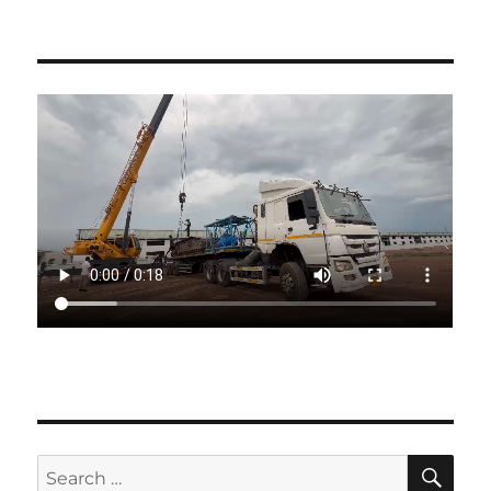
SE
Search