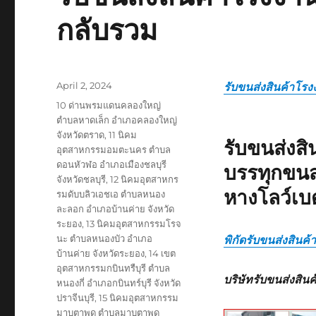
กลับรวม
Posted
April 2, 2024
รับขนส่งสินค้าโรง
on
Tags
10 ด่านพรมแดนคลองใหญ่
ตำบลหาดเล็ก อำเภอคลองใหญ่
จังหวัดตราด
,
11 นิคม
รับขนส่งส
อุตสาหกรรมอมตะนคร ตำบล
ดอนหัวฬอ อำเภอเมืองชลบุรี
บรรทุกขนส
จังหวัดชลบุรี
,
12 นิคมอุตสาหกร
หางโลว์เบ
รมดับบลิวเอชเอ ตำบลหนอง
ละลอก อำเภอบ้านค่าย จังหวัด
ระยอง
,
13 นิคมอุตสาหกรรมโรจ
นะ ตำบลหนองบัว อำเภอ
พิกัดรับขนส่งสินค
บ้านค่าย จังหวัดระยอง
,
14 เขต
อุตสาหกรรมกบินทรืบุรี ตำบล
บริษัทรับขนส่งสิน
หนองกี่ อำเภอกบินทร์บุรี จังหวัด
ปราจีนบุรี
,
15 นิคมอุตสาหกรรม
มาบตาพุด ตำบลมาบตาพุด