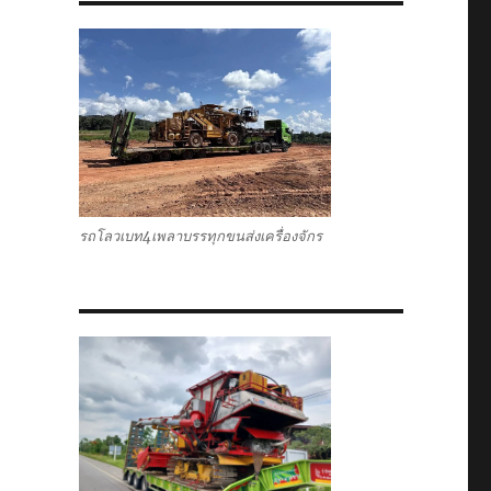
รถโลวเบท4เพลาบรรทุกขนส่งเครื่องจักร