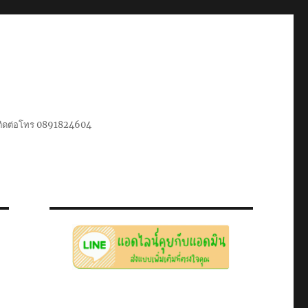
น ติดต่อโทร 0891824604