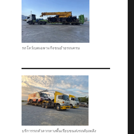
รถโลว์เบดเฉพาะกิจขนย้ายรถเครน
บริการรถหัวลากหางพื้นเรียบขนส่งรถดับเพลิง