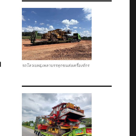
ท
รถโลวเบท4เพลาบรรทุกขนส่งเครื่องจักร