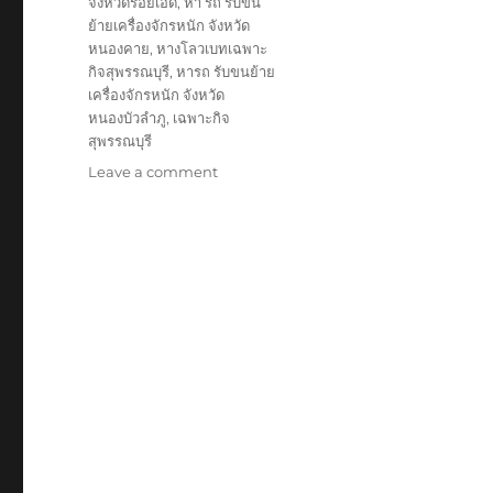
จังหวัดร้อยเอ็ด
,
หา รถ รับขน
ย้ายเครื่องจักรหนัก จังหวัด
หนองคาย
,
หางโลวเบทเฉพาะ
กิจสุพรรณบุรี
,
หารถ รับขนย้าย
เครื่องจักรหนัก จังหวัด
หนองบัวลำภู
,
เฉพาะกิจ
สุพรรณบุรี
on
Leave a comment
ย้าย
เฉพาะ
กิจ
สุพรรณบุรี
หัว
ลาก
หาง
โลวเบท
พิเศษ6เพลา
แท่น
เตี้ย