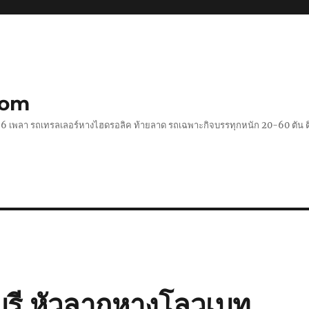
com
 2-6 เพลา รถเทรลเลอร์หางไฮดรอลิค ท้ายลาด รถเฉพาะกิจบรรทุกหนัก 20-60 ตั
ุรี หัวลากหางโลวเบท