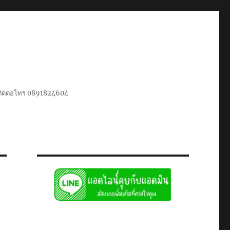
น ติดต่อโทร 0891824604