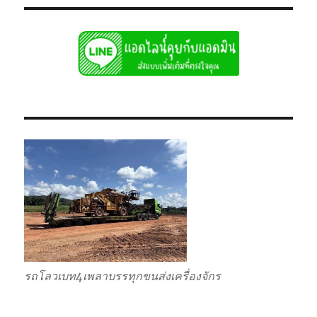
กิจ
สมุทรสาคร
หัว
ลาก
หาง
โลวเบท
พิเศษ6เพลา
แท่น
เตี้ย
รถโลวเบท4เพลาบรรทุกขนส่งเครื่องจักร