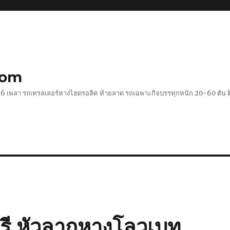
com
 2-6 เพลา รถเทรลเลอร์หางไฮดรอลิค ท้ายลาด รถเฉพาะกิจบรรทุกหนัก 20-60 ตั
ุรี หัวลากหางโลวเบท