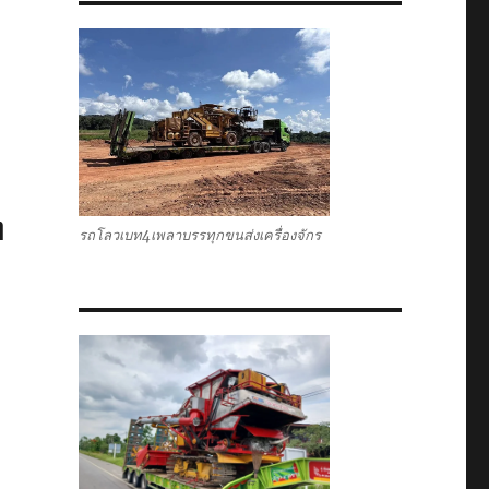
ท
รถโลวเบท4เพลาบรรทุกขนส่งเครื่องจักร