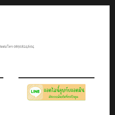
น ติดต่อโทร 0891824604