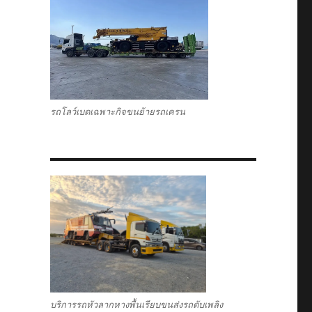
รถโลว์เบดเฉพาะกิจขนย้ายรถเครน
บริการรถหัวลากหางพื้นเรียบขนส่งรถดับเพลิง