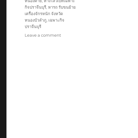
หนองคาย
,
หางโลวเบทเฉพาะ
กิจปราจีนบุรี
,
หารถ รับขนย้าย
เครื่องจักรหนัก จังหวัด
หนองบัวลำภู
,
เฉพาะกิจ
ปราจีนบุรี
on
Leave a comment
ย้าย
เฉพาะ
กิจ
ปราจีนบุรี
หัว
ลาก
หาง
โลวเบท
พิเศษ6เพลา
แท่น
เตี้ย