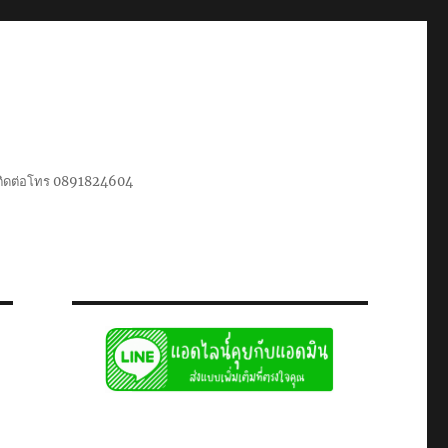
น ติดต่อโทร 0891824604