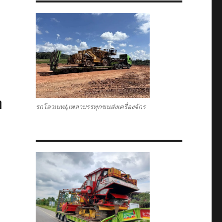
ท
รถโลวเบท4เพลาบรรทุกขนส่งเครื่องจักร