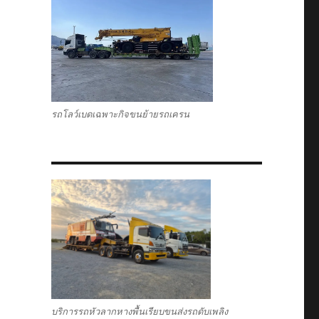
รถโลว์เบดเฉพาะกิจขนย้ายรถเครน
บริการรถหัวลากหางพื้นเรียบขนส่งรถดับเพลิง