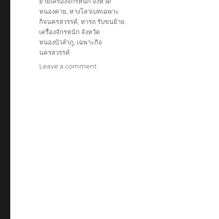
ย้ายเครื่องจักรหนัก จังหวัด
หนองคาย
,
หางโลวเบทเฉพาะ
กิจนครสวรรค์
,
หารถ รับขนย้าย
เครื่องจักรหนัก จังหวัด
หนองบัวลำภู
,
เฉพาะกิจ
นครสวรรค์
on
Leave a comment
ย้าย
เฉพาะ
กิจ
นครสวรรค์
หัว
ลาก
หาง
โลวเบท
พิเศษ6เพลา
แท่น
เตี้ย