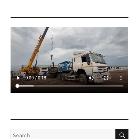
SE
Search