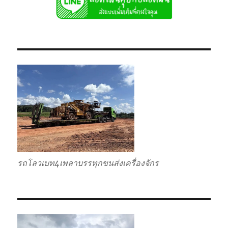
ไป
แบบ
เหมา
กลับ
รวม
รถโลวเบท4เพลาบรรทุกขนส่งเครื่องจักร