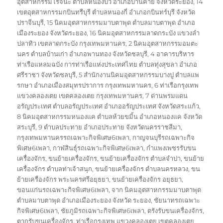
อุตสาหกรรมโรจนะ ตำบลหนองบัว อำเภอบ้านค่าย จังหวัดระยอง
,
14
เขตอุตสาหกรรมกบินทรืบุรี ตำบลหนองกี่ อำเภอกบินทร์บุรี จังหวัด
ปราจีนบุรี
,
15 นิคมอุตสาหกรรมมาบตาพุด ตำบลมาบตาพุด อำเภอ
เมืองระยอง จังหวัดระยอง
,
16 นิคมอุตสาหกรรมลาดกระบัง แขวงลำ
ปลาทิว เขตลาดกระบัง กรุงเทพมหานคร
,
2 นิคมอุตสาหกรรมอมตะ
นคร ตำบลบ้านเก่า อำเภอพานทอง จังหวัดชลบุรี
,
4 อาคารบริหาร
ท่าเรือแหลมฉบัง การท่าเรือแห่งประเทศไทย ตำบลทุ่งสุขลา อำเภอ
ศรีราชา จังหวัดชลบุรี
,
5 สำนักงานนิคมอุตสาหกรรมบางปู ตำบลแพ
รกษา อำเภอเมืองสมุทรปราการ กรุงเทพมหานคร
,
6 ท่าเรือกรุงเทพ
แขวงคลองเตย เขตคลองเตย กรุงเทพมหานคร
,
7 ด่านพรมแดน
อรัญประเทศ ตำบลอรัญประเทศ อำเภออรัญประเทศ จังหวัดสระแก้ว
,
8 นิคมอุตสาหกรรมหนองแค ตำบลห้วยขมิ้น อำเภอหนองแค จังหวัด
สระบุรี
,
9 ตำบลประทาย อำเภอประทาย จังหวัดนครราชสีมา
,
กรุงเทพมหานครรถเฉพาะกิจพิเศษ6เพลา
,
กาญจนบุรีรถเฉพาะกิจ
พิเศษ6เพลา
,
กาฬสินธุ์รถเฉพาะกิจพิเศษ6เพลา
,
กำแพงเพชรรับขน
เครื่องจักร
,
ขนย้ายเครื่องจักร
,
ขนย้ายเครื่องจักร ตำบลจำปา
,
ขนย้าย
เครื่องจักร ตำบลท่าเจ้าสนุก
,
ขนย้ายเครื่องจักร ตำบลนครหลวง
,
ขน
ย้ายเครื่องจักร พระนครศรีอยุธยา
,
ขนย้ายเครื่องจักร อยุธยา
,
ขอนแก่นรถเฉพาะกิจพิเศษ6เพลา
,
จาก นิคมอุตสาหกรรมมาบตาพุด
ตำบลมาบตาพุด อำเภอเมืองระยอง จังหวัด ระยอง
,
ชัยนาทรถเฉพาะ
กิจพิเศษ6เพลา
,
ชัยภูมิรถเฉพาะกิจพิเศษ6เพลา
,
ตรังรับขนเครื่องจักร
,
ตากรับขนเครื่องจักร
,
ท่าเรือกรุงเทพ แขวงคลองเตย เขตคลองเตย