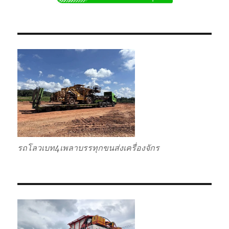
ไป
แบบ
เหมา
กลับ
รวม
รถโลวเบท4เพลาบรรทุกขนส่งเครื่องจักร