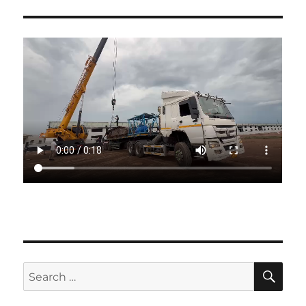
SE
Search
for: