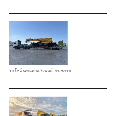
รถโลว์เบดเฉพาะกิจขนย้ายรถเครน