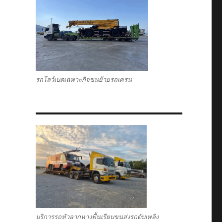
รถโลว์เบดเฉพาะกิจขนย้ายรถเครน
บริการรถหัวลากหางพื้นเรียบขนส่งรถดับเพลิง