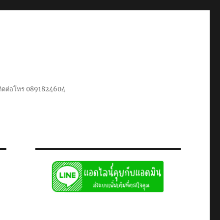
น ติดต่อโทร 0891824604