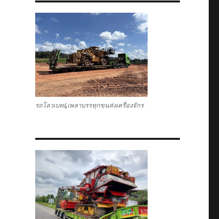
รถโลวเบท4เพลาบรรทุกขนส่งเครื่องจักร