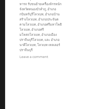
หารถ รับขนย้ายเครื่องจักรหนัก
จังหวัดหนองบัวลำภู
,
อำเภอ
กบินทร์บุรีโลวเบท
,
อำเภอบ้าน
สร้างโลวเบท
,
อำเภอประจันต
คามโลวเบท
,
อำเภอศรีมหาโพธิ
โลวเบท
,
อำเภอศรี
มโหสถโลวเบท
,
อำเภอเมือง
ปราจีนบุรีโลวเบท
,
และ อำเภอ
นาดีโลวเบท
,
โลวเบท เทลเลอร์
ปราจีนบุรี
on
Leave a comment
โลวเบท
ปราจีน
เทล
เลอ
ร์
บรรทุก
รับ
ส่ง
ไป
แบบ