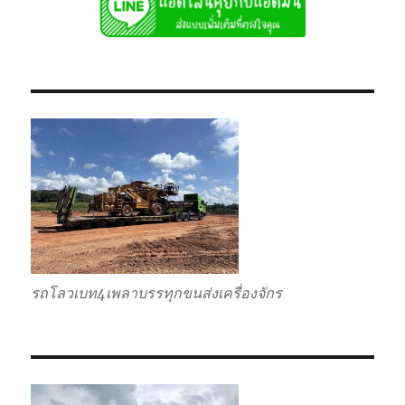
บรรทุก
รับ
ส่ง
ไป
แบบ
เหมา
กลับ
รวม
รถโลวเบท4เพลาบรรทุกขนส่งเครื่องจักร