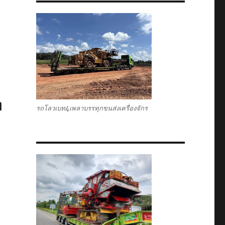
ท
รถโลวเบท4เพลาบรรทุกขนส่งเครื่องจักร