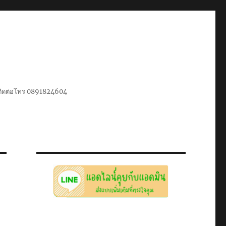
น ติดต่อโทร 0891824604