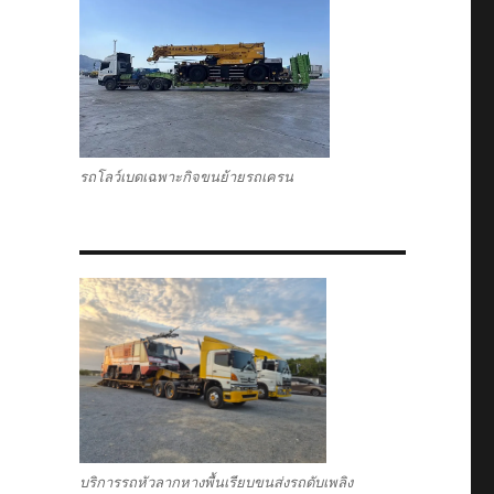
รถโลว์เบดเฉพาะกิจขนย้ายรถเครน
บริการรถหัวลากหางพื้นเรียบขนส่งรถดับเพลิง