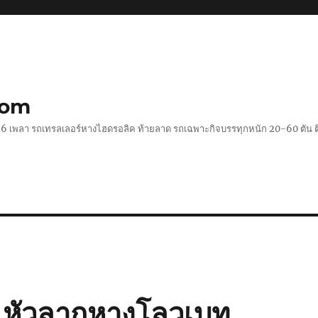
com
 2-6 เพลา รถเทรลเลอร์หางไฮดรอลิค ท้ายลาด รถเฉพาะกิจบรรทุกหนัก 20-60 ตั
ง หัวลากหางโลวเบท