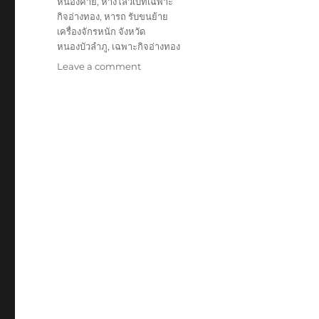
หนองคาย
,
หางโลวเบทเฉพาะ
กิจอ่างทอง
,
หารถ รับขนย้าย
เครื่องจักรหนัก จังหวัด
หนองบัวลำภู
,
เฉพาะกิจอ่างทอง
on
Leave a comment
ย้าย
เฉพาะ
กิจ
อ่างทอง
หัว
ลาก
หาง
โลวเบท
พิเศษ6เพลา
แท่น
เตี้ย