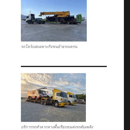
รถโลว์เบดเฉพาะกิจขนย้ายรถเครน
บริการรถหัวลากหางพื้นเรียบขนส่งรถดับเพลิง