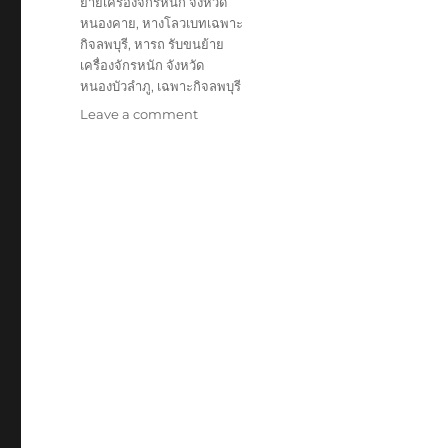
ย้ายเครื่องจักรหนัก จังหวัด
หนองคาย
,
หางโลวเบทเฉพาะ
กิจลพบุรี
,
หารถ รับขนย้าย
เครื่องจักรหนัก จังหวัด
หนองบัวลำภู
,
เฉพาะกิจลพบุรี
on
Leave a comment
ย้าย
เฉพาะ
กิจ
ลพบุรี
หัว
ลาก
หาง
โลวเบท
พิเศษ6เพลา
แท่น
เตี้ย