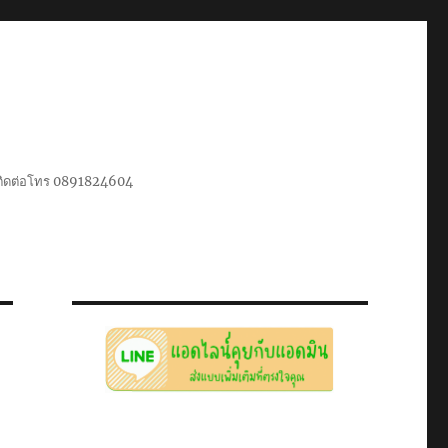
น ติดต่อโทร 0891824604