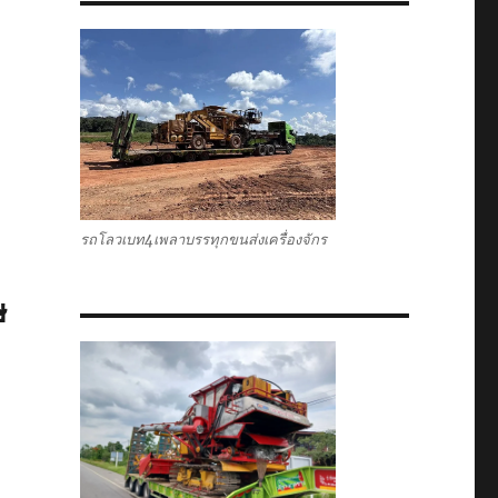
รถโลวเบท4เพลาบรรทุกขนส่งเครื่องจักร
ษ