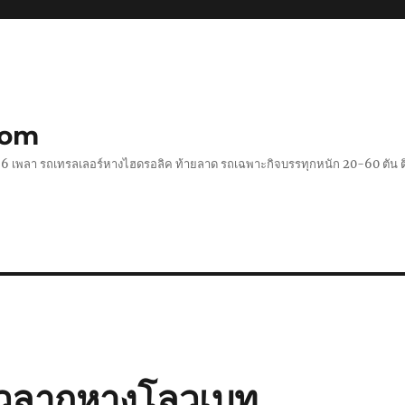
com
 2-6 เพลา รถเทรลเลอร์หางไฮดรอลิค ท้ายลาด รถเฉพาะกิจบรรทุกหนัก 20-60 ตั
หัวลากหางโลวเบท