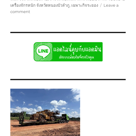
เครื่องจักรหนัก จังหวัดหนองบัวลำภู
,
เฉพาะกิจระยอง
Leave a
on
comment
ย้าย
เฉพาะ
กิจ
ระยอง
หัว
ลาก
หาง
โลวเบท
พิเศษ6เพลา
แท่น
เตี้ย