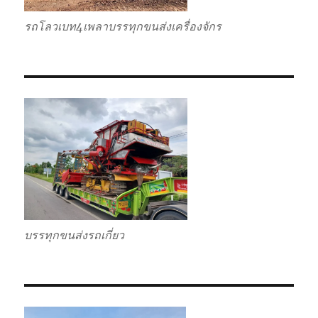
รถโลวเบท4เพลาบรรทุกขนส่งเครื่องจักร
บรรทุกขนส่งรถเกี่ยว