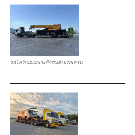
รถโลว์เบดเฉพาะกิจขนย้ายรถเครน