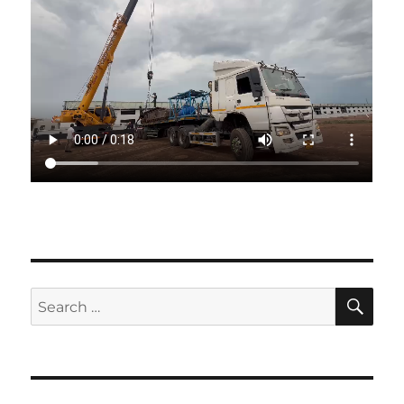
SE
Search
for: