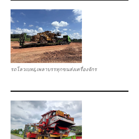
แท่น
เตี้ย
รถโลวเบท4เพลาบรรทุกขนส่งเครื่องจักร