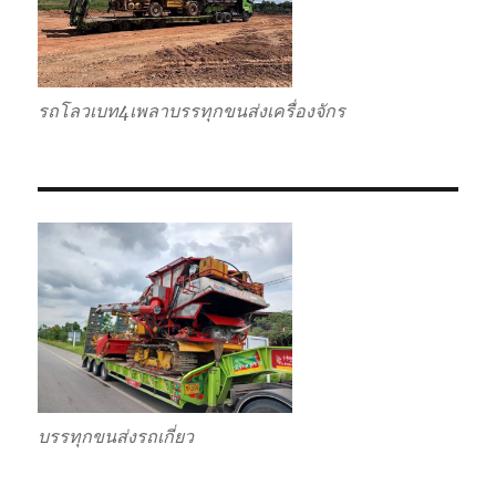
รถโลวเบท4เพลาบรรทุกขนส่งเครื่องจักร
บรรทุกขนส่งรถเกี่ยว