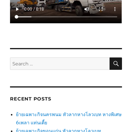
SE
Search
for:
RECENT POSTS
ย้ายเฉพาะกิจนครพนม หัวลากหางโลวเบท หางพิเศษ
6เพลา แท่นเตี้ย
ย้ายเฉพาะกิจขอนแก่น หัวลากหางโลวเบท