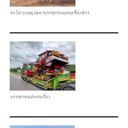
รถโลวเบท4เพลาบรรทุกขนส่งเครื่องจักร
บรรทุกขนส่งรถเกี่ยว