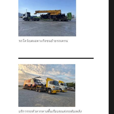
รถโลว์เบดเฉพาะกิจขนย้ายรถเครน
บริการรถหัวลากหางพื้นเรียบขนส่งรถดับเพลิง