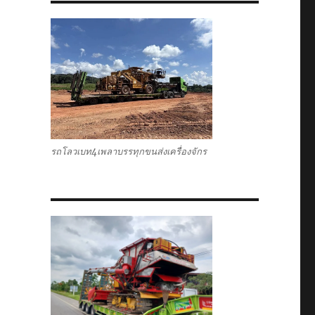
รถโลวเบท4เพลาบรรทุกขนส่งเครื่องจักร