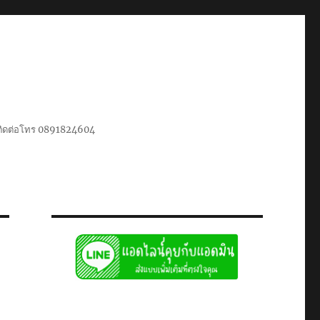
น ติดต่อโทร 0891824604