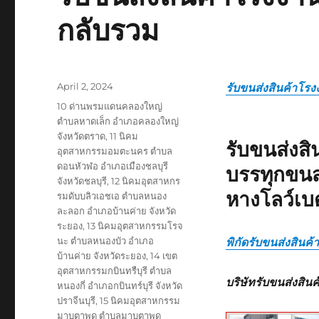
กลับรวม
Posted
April 2, 2024
รับขนส่งสินค้าโรง
on
Tags
10 ด่านพรมแดนคลองใหญ่
ตำบลหาดเล็ก อำเภอคลองใหญ่
จังหวัดตราด
,
11 นิคม
รับขนส่งส
อุตสาหกรรมอมตะนคร ตำบล
ดอนหัวฬอ อำเภอเมืองชลบุรี
บรรทุกขนส
จังหวัดชลบุรี
,
12 นิคมอุตสาหกร
หางโลว์เบ
รมดับบลิวเอชเอ ตำบลหนอง
ละลอก อำเภอบ้านค่าย จังหวัด
ระยอง
,
13 นิคมอุตสาหกรรมโรจ
นะ ตำบลหนองบัว อำเภอ
พิกัดรับขนส่งสินค
บ้านค่าย จังหวัดระยอง
,
14 เขต
อุตสาหกรรมกบินทรืบุรี ตำบล
บริษัทรับขนส่งสิน
หนองกี่ อำเภอกบินทร์บุรี จังหวัด
ปราจีนบุรี
,
15 นิคมอุตสาหกรรม
มาบตาพุด ตำบลมาบตาพุด