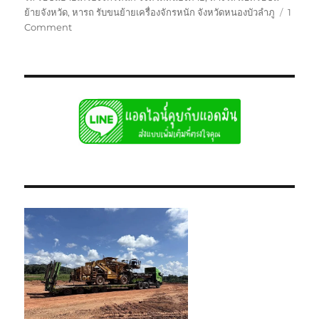
ย้ายจังหวัด
,
หารถ รับขนย้ายเครื่องจักรหนัก จังหวัดหนองบัวลำภู
1
on
Comment
รับ
ขน
ย้าย
จังหวัด
บรรทุก
รับ
ส่ง
ไป
แบบ
เหมา
กลับ
รวม