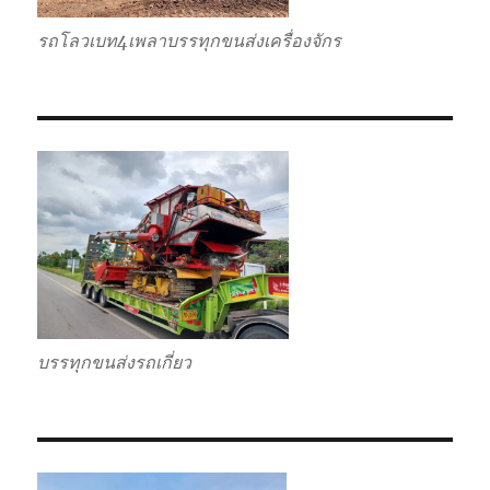
รถโลวเบท4เพลาบรรทุกขนส่งเครื่องจักร
บรรทุกขนส่งรถเกี่ยว