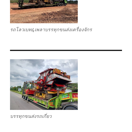
รถโลวเบท4เพลาบรรทุกขนส่งเครื่องจักร
บรรทุกขนส่งรถเกี่ยว