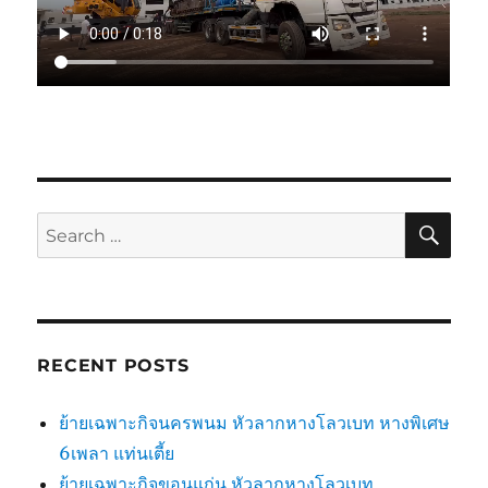
SE
Search
for:
RECENT POSTS
ย้ายเฉพาะกิจนครพนม หัวลากหางโลวเบท หางพิเศษ
6เพลา แท่นเตี้ย
ย้ายเฉพาะกิจขอนแก่น หัวลากหางโลวเบท