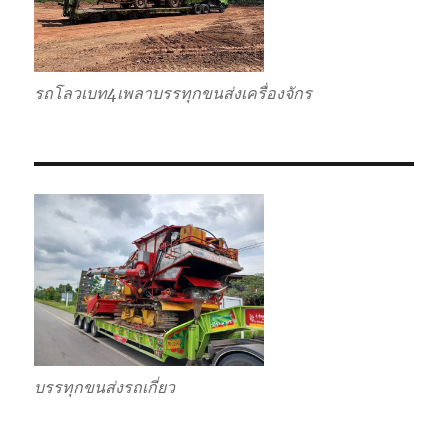
รถโลวเบท4เพลาบรรทุกขนส่งเครื่องจักร
บรรทุกขนส่งรถเกี่ยว