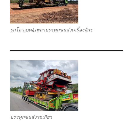
รถโลวเบท4เพลาบรรทุกขนส่งเครื่องจักร
บรรทุกขนส่งรถเกี่ยว