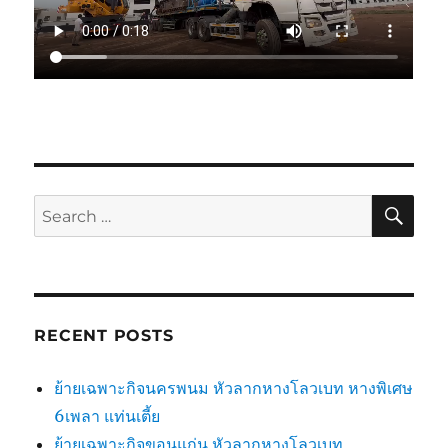
SE
Search
for:
RECENT POSTS
ย้ายเฉพาะกิจนครพนม หัวลากหางโลวเบท หางพิเศษ
6เพลา แท่นเตี้ย
ย้ายเฉพาะกิจขอนแก่น หัวลากหางโลวเบท