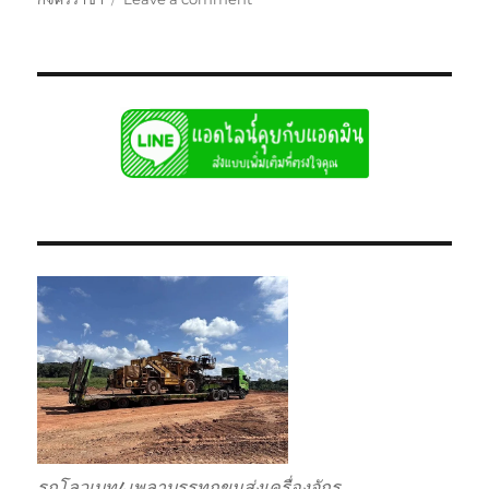
ย้าย
เฉพาะ
กิจ
ศรีราชา
หัว
ลาก
หาง
โลวเบท
พิเศษ6เพลา
แท่น
เตี้ย
รถโลวเบท4เพลาบรรทุกขนส่งเครื่องจักร