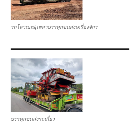
รถโลวเบท4เพลาบรรทุกขนส่งเครื่องจักร
บรรทุกขนส่งรถเกี่ยว