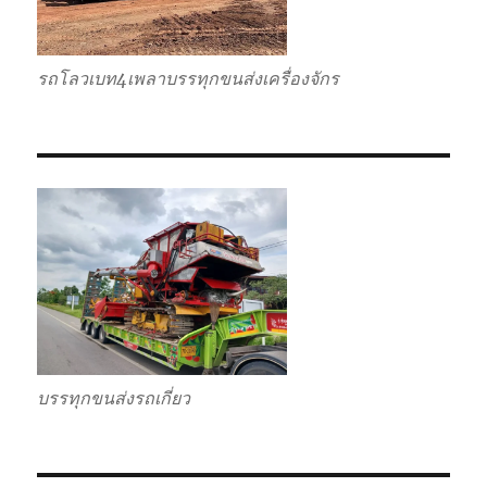
รถโลวเบท4เพลาบรรทุกขนส่งเครื่องจักร
บรรทุกขนส่งรถเกี่ยว