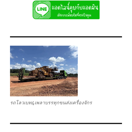
รับ
ส่ง
ไป
แบบ
เหมา
กลับ
รวม
รถโลวเบท4เพลาบรรทุกขนส่งเครื่องจักร