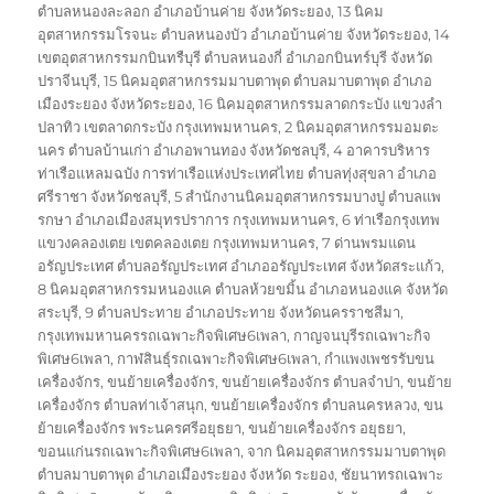
ตำบลหนองละลอก อำเภอบ้านค่าย จังหวัดระยอง
,
13 นิคม
อุตสาหกรรมโรจนะ ตำบลหนองบัว อำเภอบ้านค่าย จังหวัดระยอง
,
14
เขตอุตสาหกรรมกบินทรืบุรี ตำบลหนองกี่ อำเภอกบินทร์บุรี จังหวัด
ปราจีนบุรี
,
15 นิคมอุตสาหกรรมมาบตาพุด ตำบลมาบตาพุด อำเภอ
เมืองระยอง จังหวัดระยอง
,
16 นิคมอุตสาหกรรมลาดกระบัง แขวงลำ
ปลาทิว เขตลาดกระบัง กรุงเทพมหานคร
,
2 นิคมอุตสาหกรรมอมตะ
นคร ตำบลบ้านเก่า อำเภอพานทอง จังหวัดชลบุรี
,
4 อาคารบริหาร
ท่าเรือแหลมฉบัง การท่าเรือแห่งประเทศไทย ตำบลทุ่งสุขลา อำเภอ
ศรีราชา จังหวัดชลบุรี
,
5 สำนักงานนิคมอุตสาหกรรมบางปู ตำบลแพ
รกษา อำเภอเมืองสมุทรปราการ กรุงเทพมหานคร
,
6 ท่าเรือกรุงเทพ
แขวงคลองเตย เขตคลองเตย กรุงเทพมหานคร
,
7 ด่านพรมแดน
อรัญประเทศ ตำบลอรัญประเทศ อำเภออรัญประเทศ จังหวัดสระแก้ว
,
8 นิคมอุตสาหกรรมหนองแค ตำบลห้วยขมิ้น อำเภอหนองแค จังหวัด
สระบุรี
,
9 ตำบลประทาย อำเภอประทาย จังหวัดนครราชสีมา
,
กรุงเทพมหานครรถเฉพาะกิจพิเศษ6เพลา
,
กาญจนบุรีรถเฉพาะกิจ
พิเศษ6เพลา
,
กาฬสินธุ์รถเฉพาะกิจพิเศษ6เพลา
,
กำแพงเพชรรับขน
เครื่องจักร
,
ขนย้ายเครื่องจักร
,
ขนย้ายเครื่องจักร ตำบลจำปา
,
ขนย้าย
เครื่องจักร ตำบลท่าเจ้าสนุก
,
ขนย้ายเครื่องจักร ตำบลนครหลวง
,
ขน
ย้ายเครื่องจักร พระนครศรีอยุธยา
,
ขนย้ายเครื่องจักร อยุธยา
,
ขอนแก่นรถเฉพาะกิจพิเศษ6เพลา
,
จาก นิคมอุตสาหกรรมมาบตาพุด
ตำบลมาบตาพุด อำเภอเมืองระยอง จังหวัด ระยอง
,
ชัยนาทรถเฉพาะ