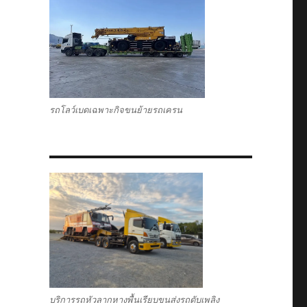
รถโลว์เบดเฉพาะกิจขนย้ายรถเครน
บริการรถหัวลากหางพื้นเรียบขนส่งรถดับเพลิง