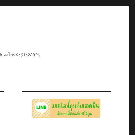
น ติดต่อโทร 0891824604