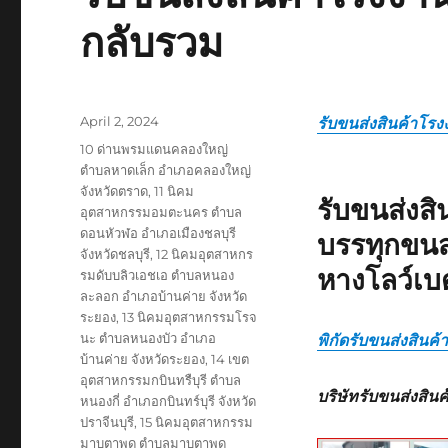
กลับรวม
Posted
April 2, 2024
รับขนส่งสินค้าโรง
on
Tags
10 ด่านพรมแดนคลองใหญ่
ตำบลหาดเล็ก อำเภอคลองใหญ่
จังหวัดตราด
,
11 นิคม
รับขนส่งส
อุตสาหกรรมอมตะนคร ตำบล
ดอนหัวฬอ อำเภอเมืองชลบุรี
บรรทุกขนส
จังหวัดชลบุรี
,
12 นิคมอุตสาหกร
หางโลว์เบ
รมดับบลิวเอชเอ ตำบลหนอง
ละลอก อำเภอบ้านค่าย จังหวัด
ระยอง
,
13 นิคมอุตสาหกรรมโรจ
นะ ตำบลหนองบัว อำเภอ
พิกัดรับขนส่งสินค
บ้านค่าย จังหวัดระยอง
,
14 เขต
อุตสาหกรรมกบินทรืบุรี ตำบล
บริษัทรับขนส่งสิน
หนองกี่ อำเภอกบินทร์บุรี จังหวัด
ปราจีนบุรี
,
15 นิคมอุตสาหกรรม
มาบตาพุด ตำบลมาบตาพุด