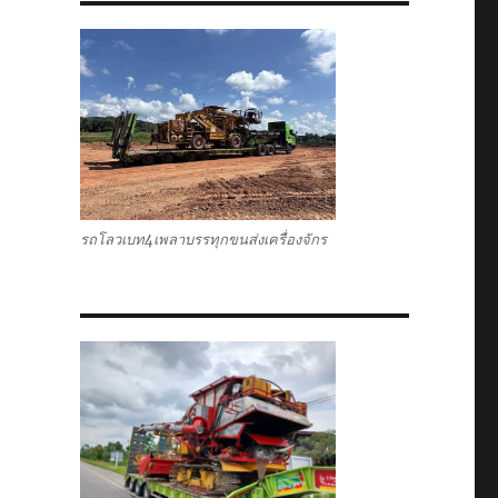
รถโลวเบท4เพลาบรรทุกขนส่งเครื่องจักร