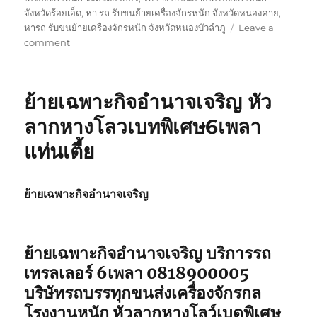
จังหวัดร้อยเอ็ด
,
หา รถ รับขนย้ายเครื่องจักรหนัก จังหวัดหนองคาย
,
หารถ รับขนย้ายเครื่องจักรหนัก จังหวัดหนองบัวลำภู
Leave a
on
comment
ย้าย
เฉพาะ
กิจ
ย้ายเฉพาะกิจอำนาจเจริญ หัว
สกลนคร
หัว
ลากหางโลวเบทพิเศษ6เพลา
ลาก
แท่นเตี้ย
หาง
โลวเบท
พิเศษ6เพลา
แท่น
ย้ายเฉพาะกิจอำนาจเจริญ
เตี้ย
ย้ายเฉพาะกิจอำนาจเจริญ
บริการรถ
เทรลเลอร์ 6เพลา 0818900005
บริษัทรถบรรทุกขนส่งเครื่องจักรกล
โรงงานหนัก หัวลากหางโลว์เบดพิเศษ